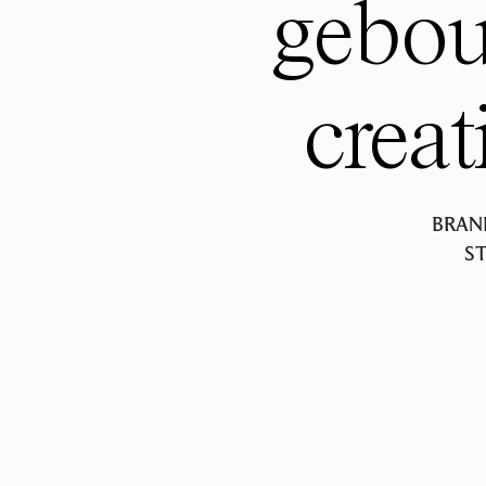
gebou
creat
BRAN
ST