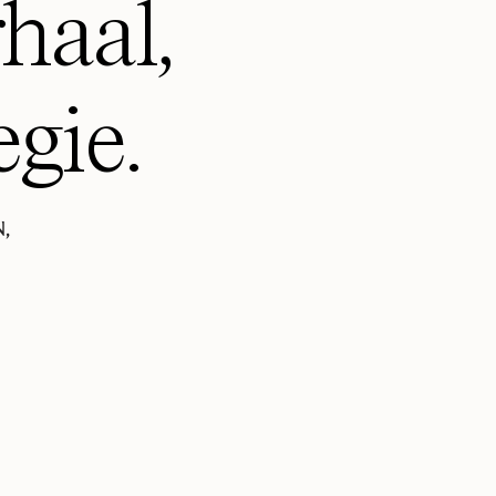
haal,
egie.
,