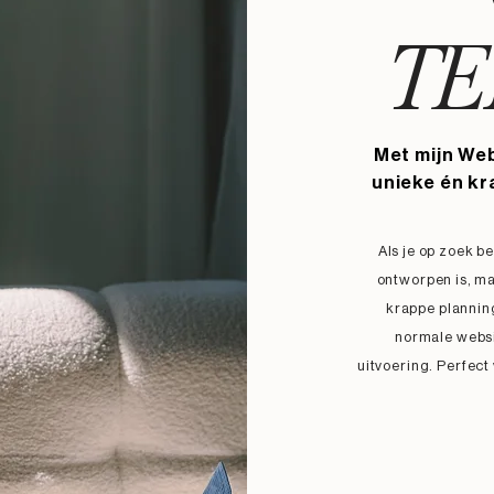
TE
Met mijn Web
unieke én kr
Als je op zoek b
ontworpen is, ma
krappe planning
normale websi
uitvoering.
Perfect 