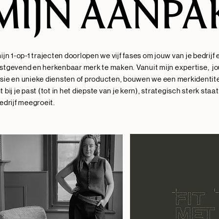
MIJN AANPA
mijn 1-op-1 trajecten doorlopen we vijf fases om jouw van je bedrijf
stgevend en herkenbaar merk te maken. Vanuit mijn expertise, j
sie en unieke diensten of producten, bouwen we een merkidentite
t bij je past (tot in het diepste van je kern), strategisch sterk staa
bedrijf meegroeit.