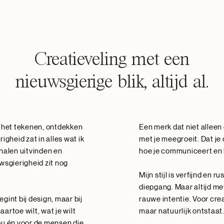
Creatieveling met een
nieuwsgierige blik, altijd al.
an het tekenen, ontdekken
Een merk dat niet alleen
gheid zat in alles wat ik
met je meegroeit. Dat je 
halen uitvinden en
hoe je communiceert en h
wsgierigheid zit nog
Mijn stijl is verfijnd en r
diepgang. Maar altijd me
egint bij design, maar bij
rauwe intentie. Voor crea
aartoe wilt, wat je wilt
maar natuurlijk ontstaat
jou én voor de mensen die