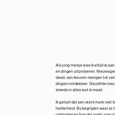
Als jong meisje was ik altijd al a
en dingen uitproberen. Nieuwsgieri
deed; van kleuren mengen tot ver
dingen ontdekken. Diezelfde nieu
steeds in alles wat ik maak
Ik geloof dat een sterk merk niet b
helderheid. Bij begrijpen waar je n
uitstralen en hoe dat voelt; voor 