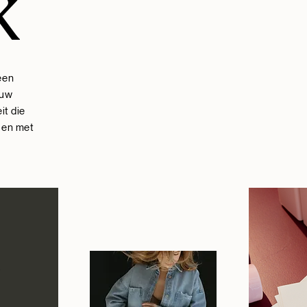
K
 een
ouw
it die
t en met