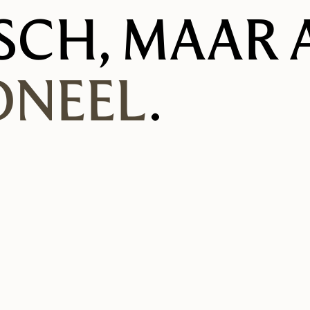
SCH, MAAR 
ONEEL
.