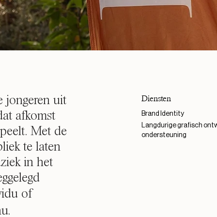
Diensten
 jongeren uit
Brand Identity
dat afkomst
Langdurige grafisch ont
speelt. Met de
ondersteuning
iek te laten
ziek in het
weggelegd
vidu of
u.