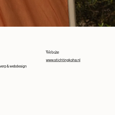
Website
www.stichtingkoha.nl
werp & webdesign